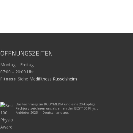
ÖFFNUNGSZEITEN
Montag – Freitag
07:00 – 20:00 Uhr
Fitness
: Siehe
Medifitness Rüsselsheim
Das Fachmagazin BODYMEDIA und eine 20-köpfige
Fachjury zeichnen uns als einen der BEST100 Physio-
Anbieter 2025 in Deutschland aus.