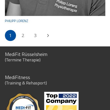
PHILIPP LORENZ
1
2
3
MediFit Rüsselsheim
(Termine Therapie)
MediFitness
(Training & Rehasport)